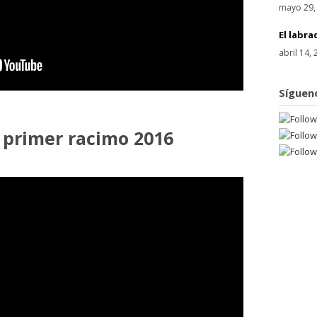
mayo 29,
El labra
abril 14,
Síguen
 primer racimo 2016