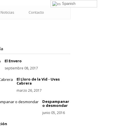
Spanish
Noticias
Contacto
ía
El Envero
septiembre 08, 2017
El Lloro de la Vid - Uvas
Cabrera
marzo 26, 2017
Despampanar
o desmondar
junio 05, 2016
ción