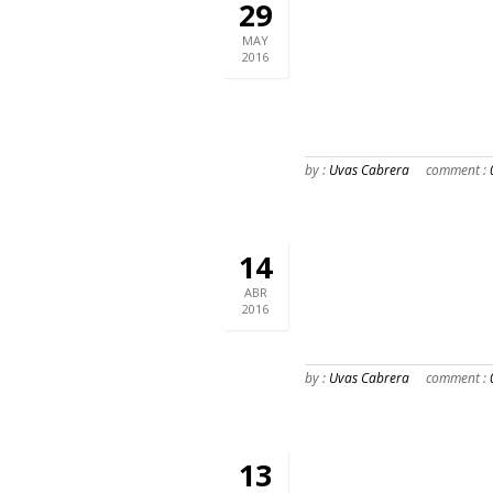
29
MAY
2016
by :
Uvas Cabrera
comment :
14
ABR
2016
by :
Uvas Cabrera
comment :
13